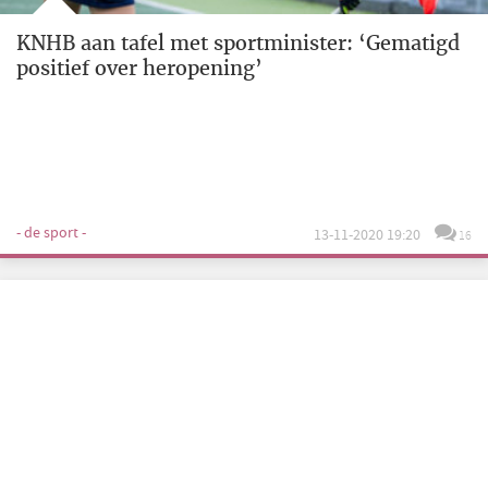
KNHB aan tafel met sportminister: ‘Gematigd
positief over heropening’
- de sport -
13-11-2020 19:20
16