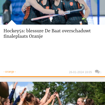
Hockey5s: blessure De Baat overschaduwt
finaleplaats Oranje
- oranje -
26-01-2024 18:05
1