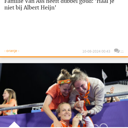
Familie Van Ass heeft dubbel goud: 'Haal je
niet bij Albert Heijn'
- oranje -
10-08-2024 00:43
11