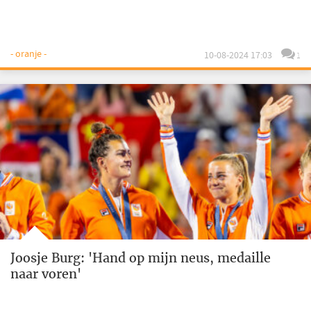
- oranje -
10-08-2024 17:03
1
Joosje Burg: 'Hand op mijn neus, medaille
naar voren'