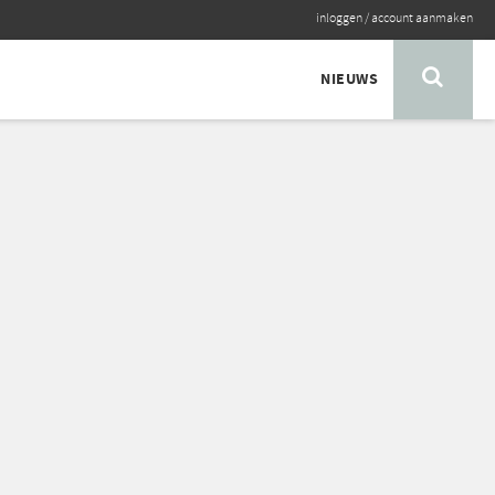
inloggen
/
account aanmaken
NIEUWS