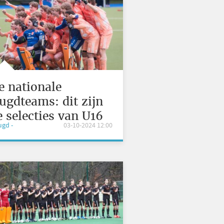
e nationale
eugdteams: dit zijn
e selecties van U16
eugd -
03-10-2024 12:00
n U18