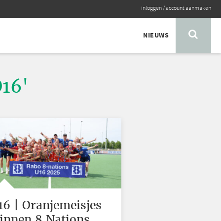
inloggen
/
account aanmaken
NIEUWS
O16'
16 | Oranjemeisjes
innen 8 Nations,