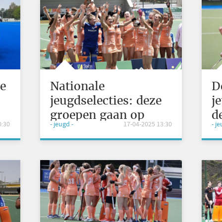
de
Nationale
D
jeugdselecties: deze
j
groepen gaan op
d
0:30
- jeugd -
17-04-2025 13:30
- j
paasstage
e