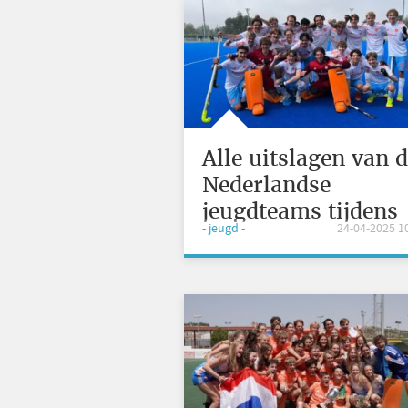
Alle uitslagen van 
Nederlandse
jeugdteams tijdens
- jeugd -
24-04-2025 1
Pasen