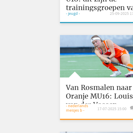
trainingsgroepen v
- jeugd -
25-09-2025 1
Oranje
Van Rosmalen naar
Oranje MU16: Louis
van der Vossen
- nederlands
17-07-2025 15:00
meisjes b -
maakt het waar