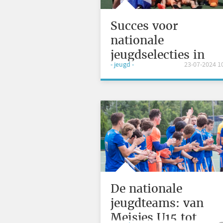
Succes voor
nationale
jeugdselecties in
- jeugd -
23-07-2024 1
Granada en Cork
De nationale
jeugdteams: van
Meisjes U15 tot