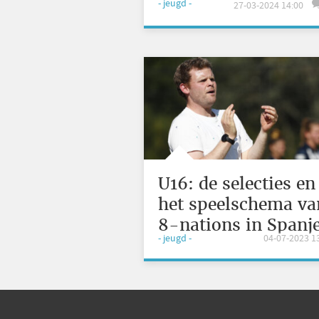
- jeugd -
27-03-2024 14:00
Jongens U18
U16: de selecties en
het speelschema va
8-nations in Spanj
- jeugd -
04-07-2023 1