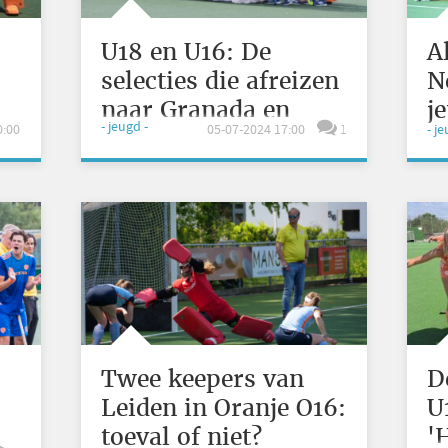
U18 en U16: De
A
selecties die afreizen
N
naar Granada en
j
- jeugd -
0:00
05-07-2024 17:00
1
- j
Cork
P
Twee keepers van
D
Leiden in Oranje O16:
U
toeval of niet?
'