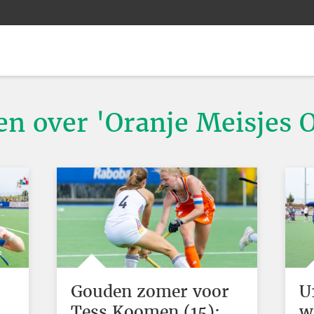
ten over 'Oranje Meisjes 
Gouden zomer voor
U
Tess Koomen (15):
w