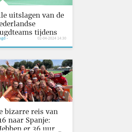
lle uitslagen van de
ederlandse
eugdteams tijdens
eugd -
02-04-2024 14:30
asen
e bizarre reis van
16 naar Spanje:
Hebben er 36 uur