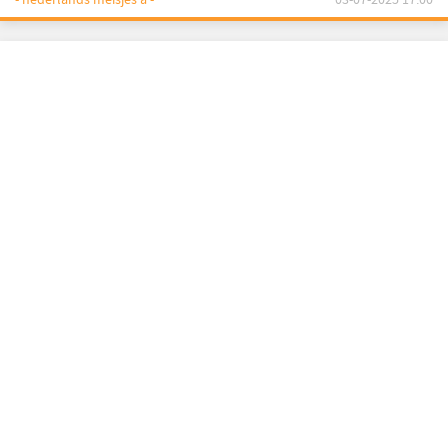
- nederlands meisjes a -
03-07-2025 17:00