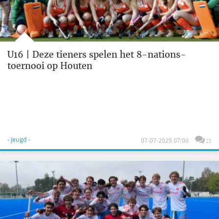
U16 | Deze tieners spelen het 8-nations-
toernooi op Houten
- jeugd -
07-07-2025 07:00
13