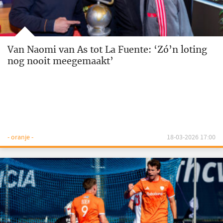
Van Naomi van As tot La Fuente: ‘Zó’n loting
nog nooit meegemaakt’
- oranje -
18-03-2026 17:00