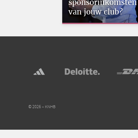
sponsorinkomsten
van jouw club?
© 2026 – KNHB