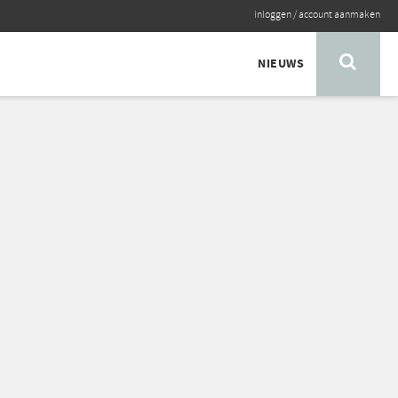
inloggen
/
account aanmaken
NIEUWS