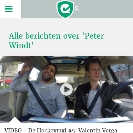
Alle berichten over 'Peter
Windt'
VIDEO - De Hockeytaxi #5: Valentin Verga