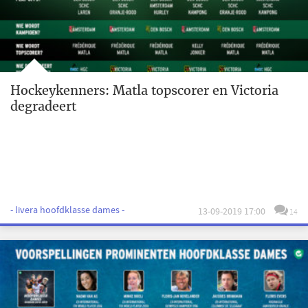
Hockeykenners: Matla topscorer en Victoria
degradeert
- livera hoofdklasse dames -
13-09-2019 17:00
14