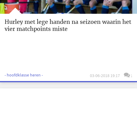
Hurley met lege handen na seizoen waarin het
vier matchpoints miste
- hoofdklasse heren -
03-06-2018 19:17
1