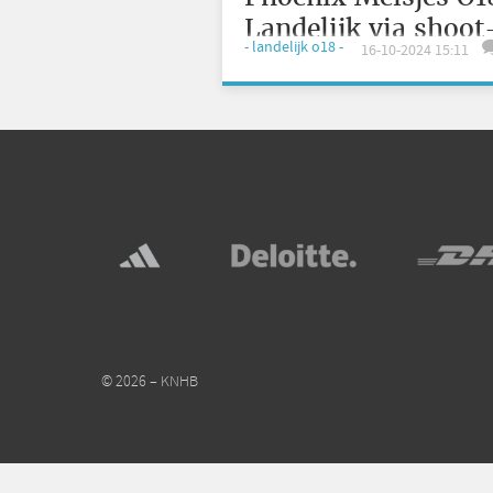
Landelijk via shoot
- landelijk o18 -
16-10-2024 15:11
outs
© 2026 – KNHB