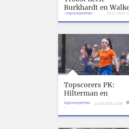
Burkhardt en Walk
- topcompetities -
19-11-2025 1
in het vizier
Topscorers PK:
Hilterman en
-
Borsten op
topcompetities
22-05-2025 12:00
-
poleposition