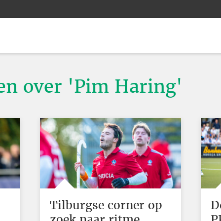
ten over 'Pim Haring'
Tilburgse corner op
D
zoek naar ritme,
P