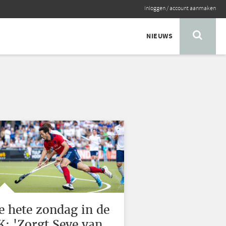
inloggen
/
account aanmaken
NIEUWS
e hete zondag in de
K: 'Zorgt Seve van