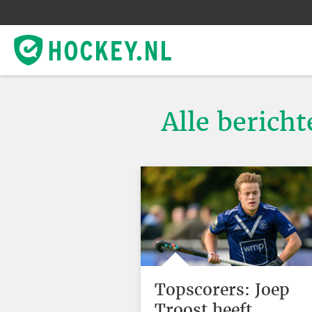
Alle berich
Topscorers: Joep
Troost heeft