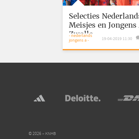
Selecties Nederland
Meisjes en Jongens
Zwolle
- nederlands
19-04-2019 11:30
jongens a -
© 2026 – KNHB