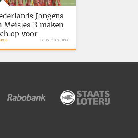
ederlands Jongens
n Meisjes B maken
ich op voor
ranje -
17-05-2018 10:00
inkstertoernooi