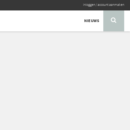
inloggen
/
account aanmaken
NIEUWS