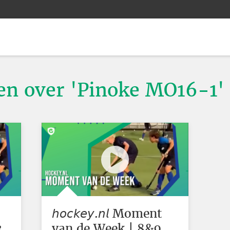
ten over 'Pinoke MO16-1'
𝘩𝘰𝘤𝘬𝘦𝘺.𝘯𝘭 Moment
3
van de Week | 8&9