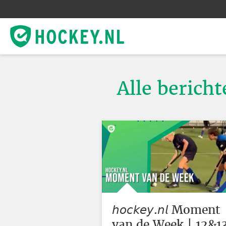
Alle berich
𝘩𝘰𝘤𝘬𝘦𝘺.𝘯𝘭 Moment
van de Week | 12&1