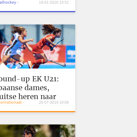
aalhockey -
18-01-2020 10:52
ound-up EK U21:
paanse dames,
uitse heren naar
nternationaal -
20-07-2019 10:00
inale