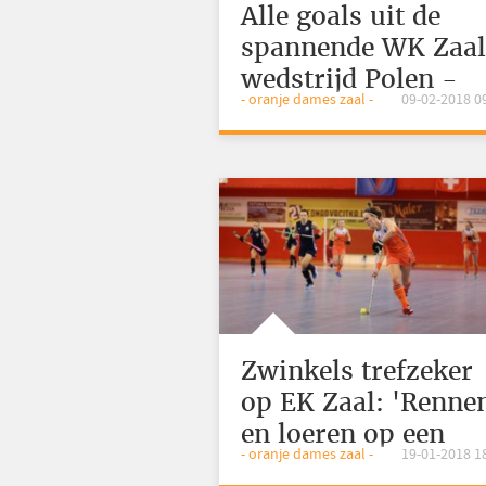
Alle goals uit de
spannende WK Zaa
wedstrijd Polen -
- oranje dames zaal -
09-02-2018 0
Nederland
Zwinkels trefzeker
op EK Zaal: 'Renne
en loeren op een
- oranje dames zaal -
19-01-2018 1
gaatje'