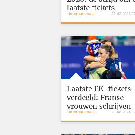
laatste tickets
- internationaal -
27-02-2026 1
Laatste EK-tickets
verdeeld: Franse
vrouwen schrijven
- internationaal -
27-08-2024 1
historie