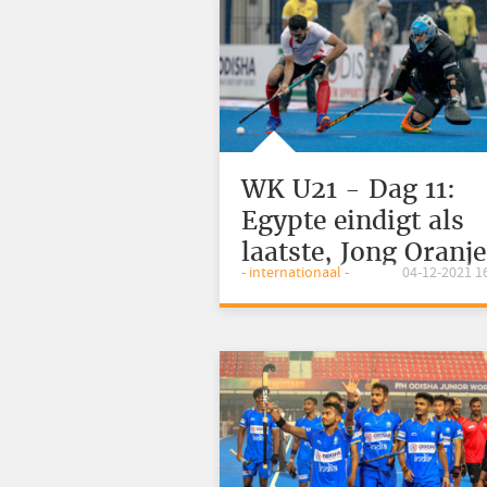
WK U21 - Dag 11:
Egypte eindigt als
laatste, Jong Oranje
- internationaal -
04-12-2021 1
gaat voor plek vijf