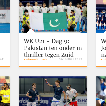
WK U21 - Dag 9:
W
Pakistan ten onder in
J
thriller tegen Zuid-
n
6:41
- internationaal -
02-12-2021 17:29
- i
Afrika
A