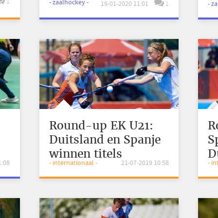
1
- zaalhockey -
19-01-2020 11:01
1
- z
Tsjechië veilig
Round-up EK U21:
R
Duitsland en Spanje
S
winnen titels
D
1:08
- internationaal -
21-07-2019 10:58
- i
f