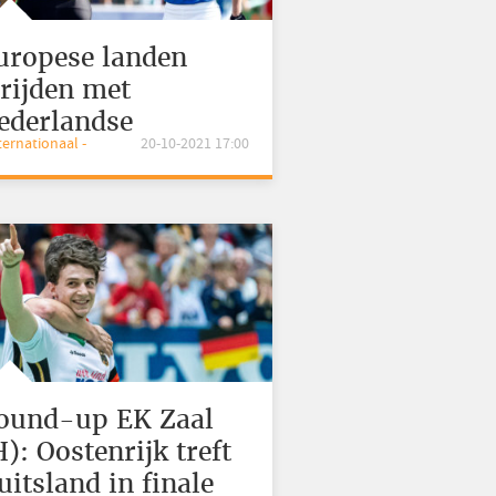
uropese landen
trijden met
ederlandse
nternationaal -
20-10-2021 17:00
nvloeden voor WK-
ickets
ound-up EK Zaal
H): Oostenrijk treft
uitsland in finale