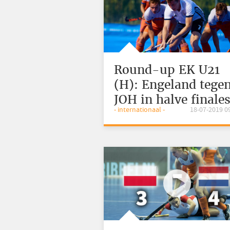
Round-up EK U21
(H): Engeland tege
JOH in halve finale
- internationaal -
18-07-2019 0