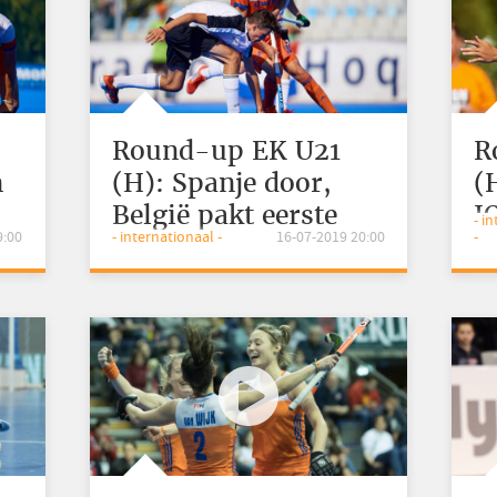
Round-up EK U21
R
n
(H): Spanje door,
(
s
België pakt eerste
J
- i
9:00
- internationaal -
16-07-2019 20:00
-
punt
O