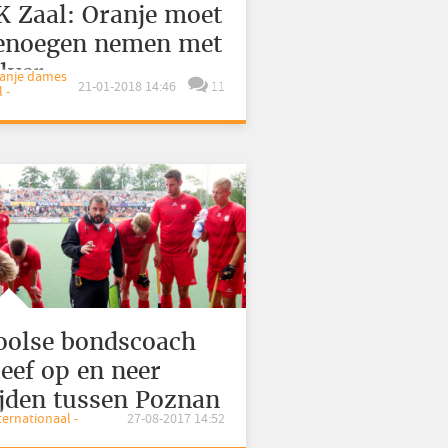
K Zaal: Oranje moet
enoegen nemen met
ilver
ranje dames
21-01-2018 14:46
11
 -
oolse bondscoach
leef op en neer
ijden tussen Poznan
nternationaal -
27-08-2017 14:52
n Haarlem