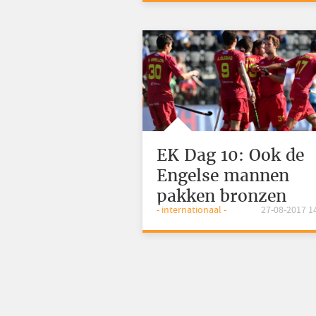
EK Dag 10: Ook de
Engelse mannen
pakken bronzen
- internationaal -
27-08-2017 1
medaille