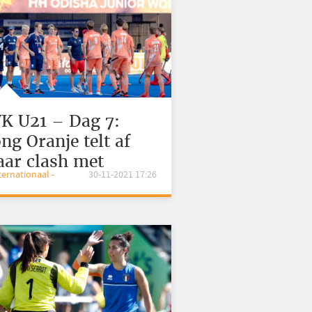
K U21 – Dag 7:
ong Oranje telt af
aar clash met
nternationaal -
30-11-2021 17:26
rgentinië