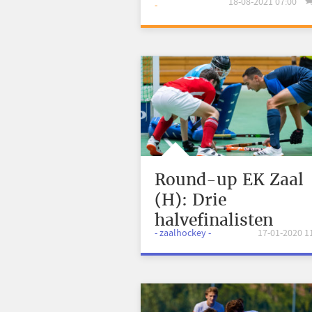
18-08-2021 07:00
-
Round-up EK Zaal
(H): Drie
halvefinalisten
- zaalhockey -
17-01-2020 1
bekend