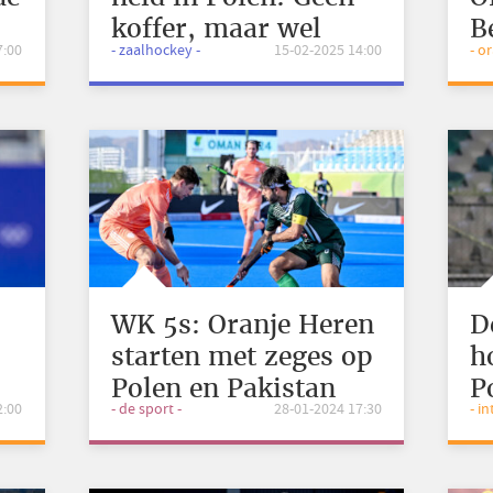
koffer, maar wel
B
7:00
- zaalhockey -
15-02-2025 14:00
- o
goud
D
WK 5s: Oranje Heren
D
starten met zeges op
h
Polen en Pakistan
P
2:00
- de sport -
28-01-2024 17:30
- i
N