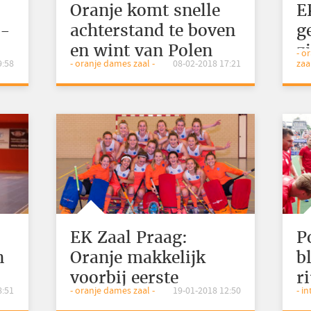
Oranje komt snelle
E
l-
achterstand te boven
g
en wint van Polen
z
- o
9:58
- oranje dames zaal -
08-02-2018 17:21
zaal
EK Zaal Praag:
P
n
Oranje makkelijk
b
voorbij eerste
r
8:51
- oranje dames zaal -
19-01-2018 12:50
- i
opponenten
e