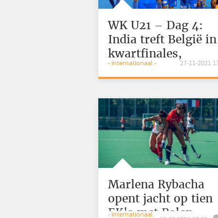
WK U21 – Dag 4:
India treft België in
kwartfinales,
- internationaal -
27-11-2021 1
Pakistan houdt hoo
Marlena Rybacha
opent jacht op tien
EK's met Polen
- internationaal