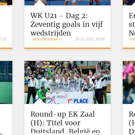
WK U21 - Dag 2:
E
Zeventig goals in vijf
s
wedstrijden
N
7:19
- internationaal -
25-11-2021 18:00
- i
p
i
t
Round-up EK Zaal
R
(H): Titel voor
(
Duitsland, België en
D