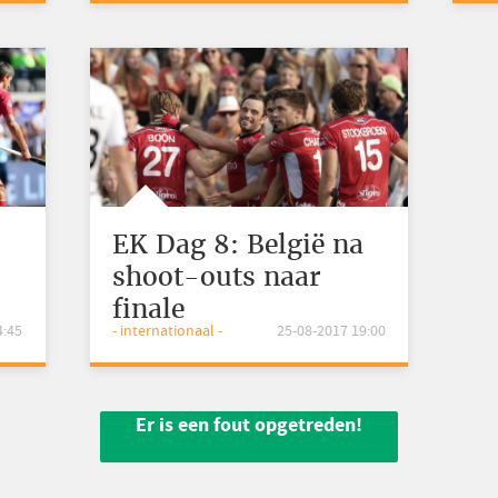
EK Dag 8: België na
shoot-outs naar
finale
4:45
- internationaal -
25-08-2017 19:00
Er is een fout opgetreden!