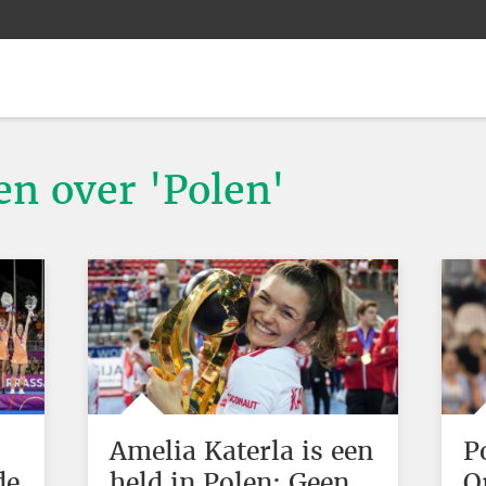
en over 'Polen'
Amelia Katerla is een
P
de
held in Polen: Geen
O