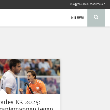
inloggen
/
account aanmaken
NIEUWS
oules EK 2025:
ranjemannen tegen