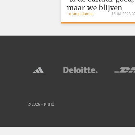
maar we blijven
- oranje dames -
15-08-2023 0
waakzaam’
© 2026 – KNHB