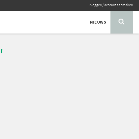
inloggen
/
account aanmaken
NIEUWS
'