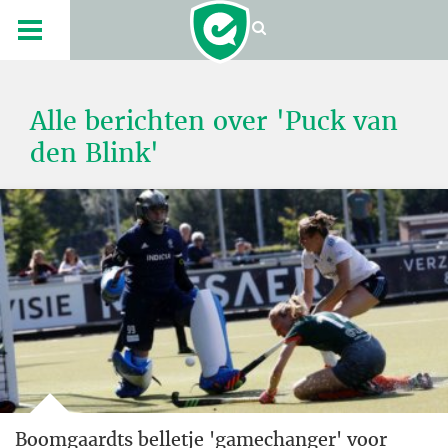
Alle berichten over 'Puck van
den Blink'
Boomgaardts belletje 'gamechanger' voor