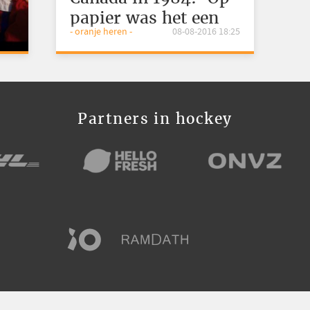
papier was het een
- oranje heren -
08-08-2016 18:25
walkover'
Partners in hockey