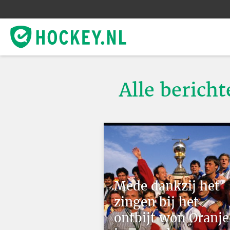
Alle berich
Mede dankzij het
zingen bij het
ontbijt won Oranje