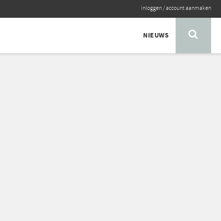
inloggen
/
account aanmaken
NIEUWS