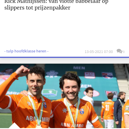
Rick Mathijssen: van vlotte babbelaar op
slippers tot prijzenpakker
- tulp hoofdklasse heren -
13-05-2021 07:00
9