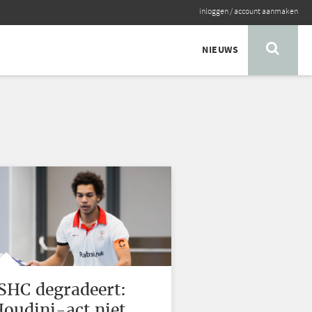
inloggen
/
account aanmaken
NIEUWS
SHC degradeert:
Houdini-act niet