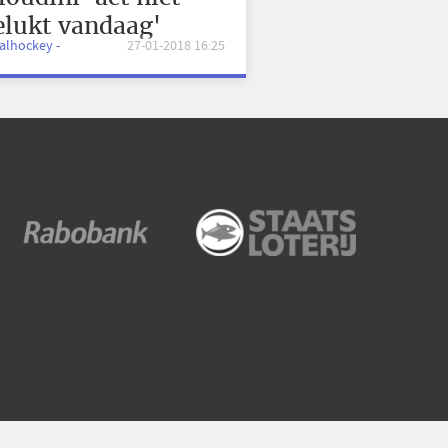
elukt vandaag'
aalhockey -
27-01-2018 16:25