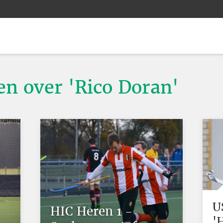
en over 'Rico Doran'
U
HIC Heren 1 -
'