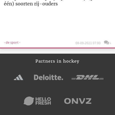
één) soorten rij-ouders
- de sport -
08-09-2021 07:00
4
Partners in hockey