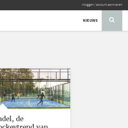
inloggen
/
account aanmaken
NIEUWS
adel, de
ockeytrend van