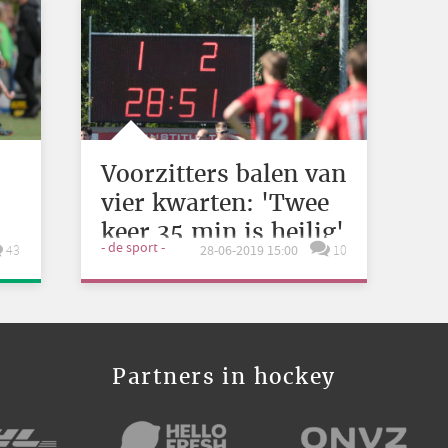
Voorzitters balen van
vier kwarten: 'Twee
keer 35 min is heilig'
- de sport -
43
28-06-2019 15:00
10
Partners in hockey