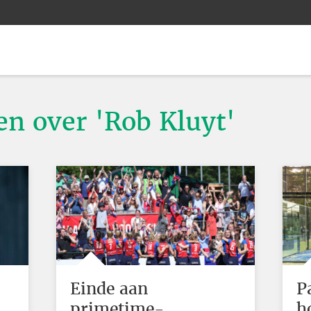
en over 'Rob Kluyt'
Einde aan
P
primetime-
h