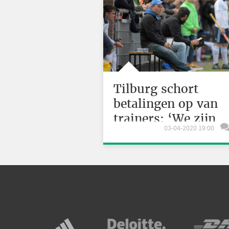
Tilburg schort
betalingen op van
trainers: ‘We zijn
03-04-2020 19:00
echt niet de enige'