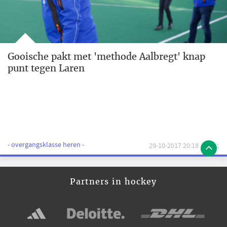
Gooische pakt met 'methode Aalbregt' knap
punt tegen Laren
- overgangsklasse heren -
29-10-2017 20:18
1
Partners in hockey