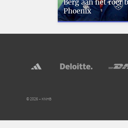
Berg aan het roer b
Phoenix
© 2026 – KNHB