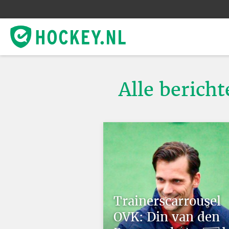
Alle berich
Trainerscarrousel
OVK: Din van den