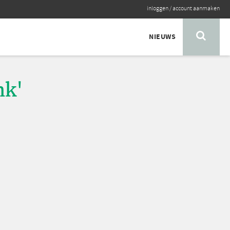
inloggen
/
account aanmaken
NIEUWS
nk'