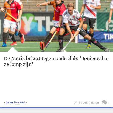
De Natris bekert tegen oude club: 'Benieuwd of
ze lomp zijn'
- bekerhockey -
21-11-2019 07:00
2