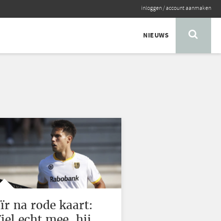
inloggen
/
account aanmaken
NIEUWS
aïr na rode kaart:
Viel echt mee, hij