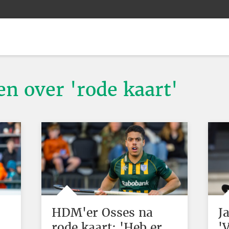
en over 'rode kaart'
HDM'er Osses na
J
rode kaart: 'Heb er
'