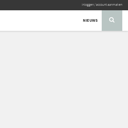
inloggen
/
account aanmaken
NIEUWS