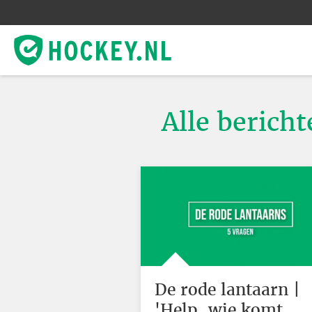
Alle berich
De rode lantaarn |
'Help, wie komt