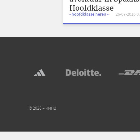
Hoofdklasse
- hoofdklasse heren -
26-07-2016 0
© 2026 – KNHB