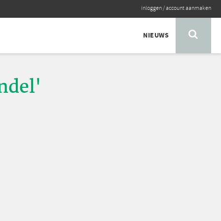
inloggen
/
account aanmaken
NIEUWS
ndel'