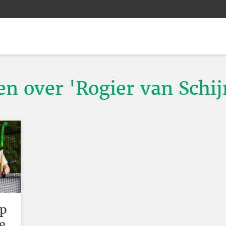
en over 'Rogier van Schij
op
e