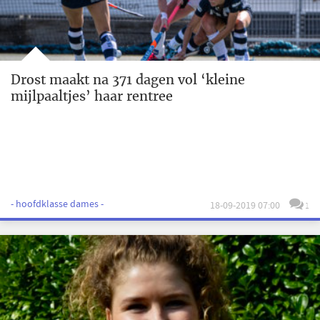
Drost maakt na 371 dagen vol ‘kleine
mijlpaaltjes’ haar rentree
- hoofdklasse dames -
18-09-2019 07:00
1