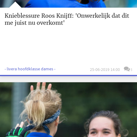
Knieblessure Roos Knijff: 'Onwerkelijk dat dit
me juist nu overkomt'
- livera hoofdklasse dames -
25-06-2019 14:00
5