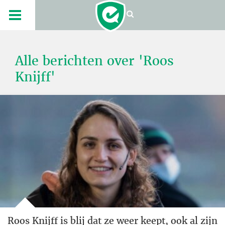
Alle berichten over 'Roos
Knijff'
Roos Knijff is blij dat ze weer keept, ook al zijn