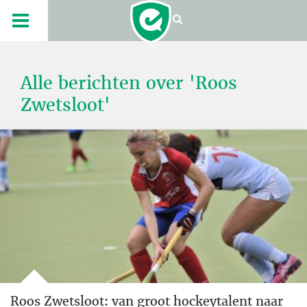
Alle berichten over 'Roos
Zwetsloot'
Roos Zwetsloot: van groot hockeytalent naar