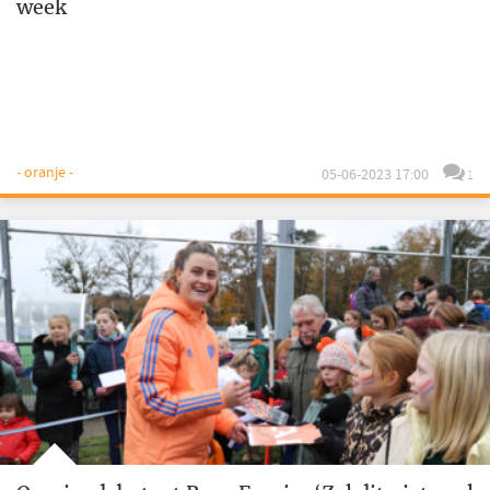
week
- oranje -
05-06-2023 17:00
1