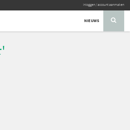
inloggen
/
account aanmaken
NIEUWS
r'