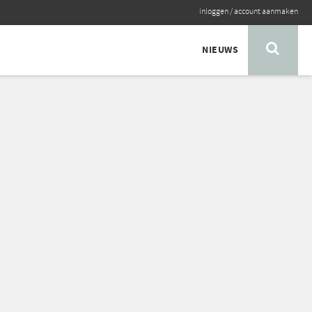
inloggen
/
account aanmaken
NIEUWS