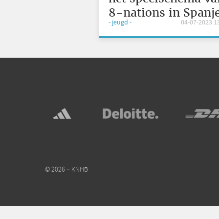
8-nations in Spanj
- jeugd -
04-07-2023 1
© 2026 – KNHB