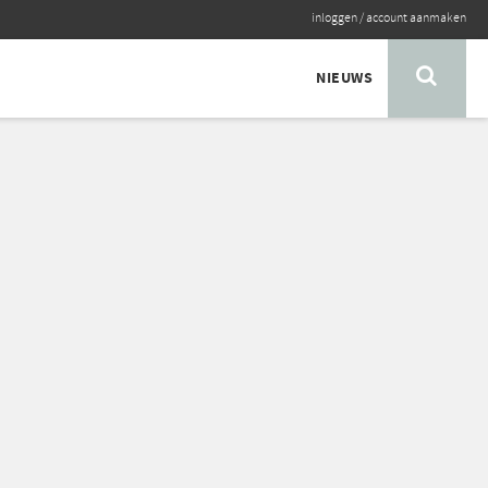
inloggen
/
account aanmaken
NIEUWS