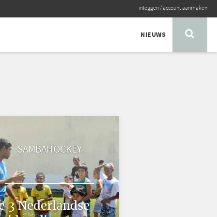
inloggen
/
account aanmaken
NIEUWS
SAMBAHOCKEY
e 3 Nederlandse