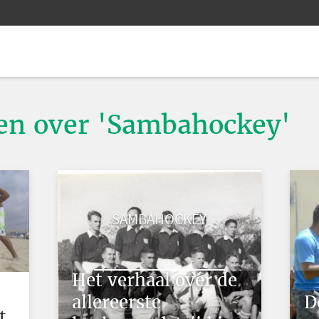
ten over 'Sambahockey'
SAMBAHOCKEY
Het verhaal over de
allereerste
D
t