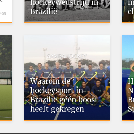
hockeywedstrijd in
m
Brazilië
c
2:05
SAMBAHOCKEY
Waarom de
H
hockeysport in
N
Brazilië géén boost
B
heeft gekregen
S