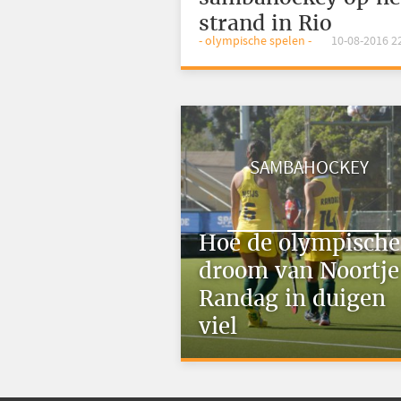
strand in Rio
- olympische spelen -
10-08-2016 2
SAMBAHOCKEY
Hoe de olympische
droom van Noortje
Randag in duigen
viel