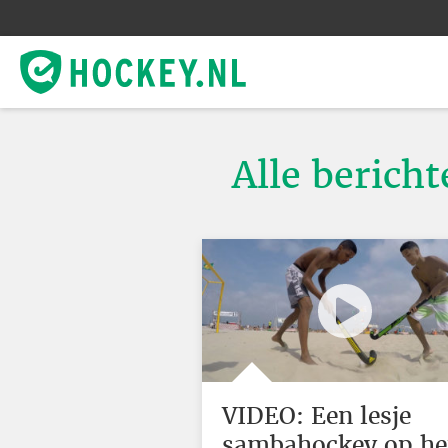
Alle berich
VIDEO: Een lesje
sambahockey op he