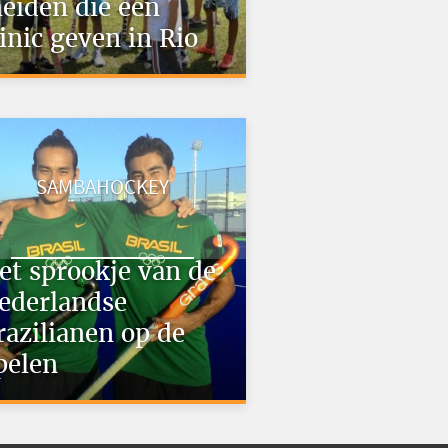
eiden die een
linic geven in Rio
SAMBAHOCKEY
et sprookje van de
ederlandse
razilianen op de
pelen