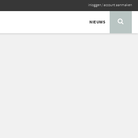
inloggen
/
account aanmaken
NIEUWS