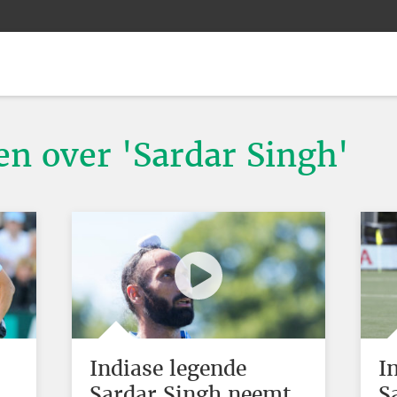
en over 'Sardar Singh'
Indiase legende
I
Sardar Singh neemt
S