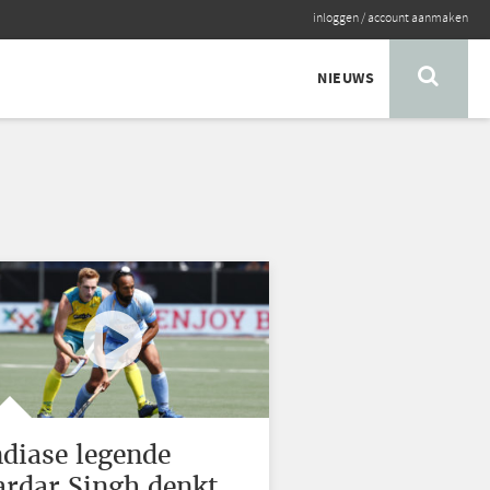
inloggen
/
account aanmaken
NIEUWS
ndiase legende
ardar Singh denkt