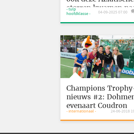
sterren kwamen na
- tulp
04-09-2025 07:00
hoofdklasse -
Nederland
Champions Trophy
nieuws #2: Dohme
evenaart Coudron
- internationaal -
24-06-2018 1