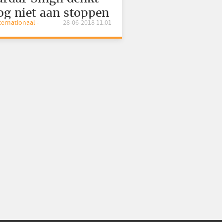
og niet aan stoppen
nternationaal -
28-06-2018 11:01