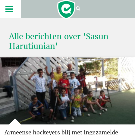
Alle berichten over 'Sasun
Harutiunian'
Armeense hockeyers blij met ingezamelde