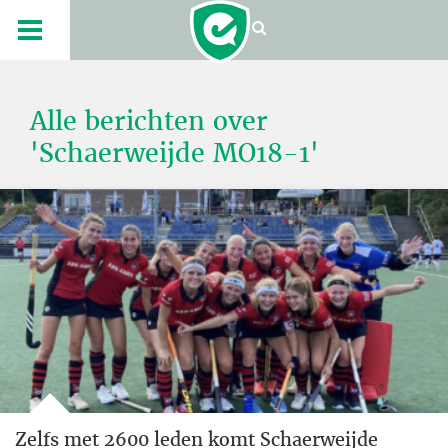
Alle berichten over
'Schaerweijde MO18-1'
Zelfs met 2600 leden komt Schaerweijde