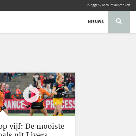
inloggen
/
account aanmaken
NIEUWS
'
op vijf: De mooiste
oals uit Livera