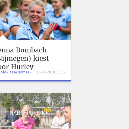
enna Bombach
Nijmegen) kiest
oor Hurley
oofdklasse dames -
16-05-2018 17:15
NABESPREKING