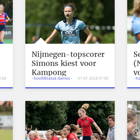
Nijmegen-topscorer
S
Simons kiest voor
(
Kampong
v
0:58
- hoofdklasse dames -
07-07-2018 07:00
- h