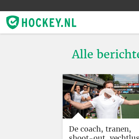
Alle berich
De coach, tranen,
shoot-out, vechtlus