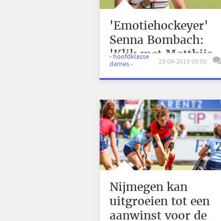
'Emotiehockeyer'
Senna Bombach:
'Klik met Matthijs
- hoofdklasse
23-04-2018 09:00
dames -
ontbrak'
Nijmegen kan
uitgroeien tot een
aanwinst voor de