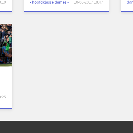
8:10
- hoofdklasse dames -
10-06-2017 18:47
dam
0:25