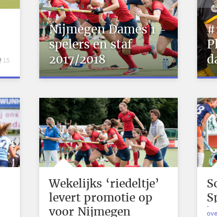
Nijmegen Dames 1 -
#
spelers en staf
P
2017/2018
d
15
Wekelijks ‘riedeltje’
S
levert promotie op
S
-
voor Nijmegen
v
ove