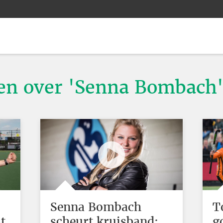
ten over 'Senna Bombach
Senna Bombach
T
t
scheurt kruisband:
g