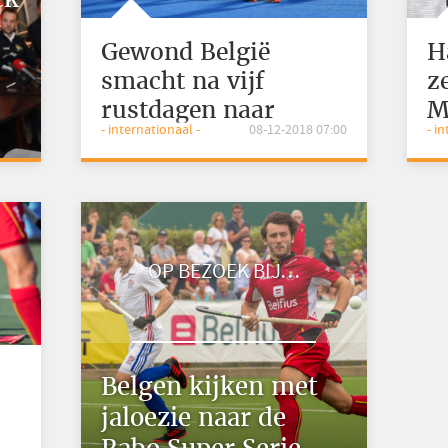
Gewond België
H
smacht na vijf
z
rustdagen naar
M
- internationaal -
08-12-2018 07:00
- i
frisheid
OP BEZOEK BIJ…
Belgen kijken met
jaloezie naar de