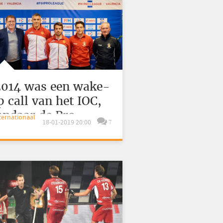
2014 was een wake-
p call van het IOC,
andaar de Pro
nternationaal
18-01-2019 20:00
7
eague’