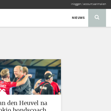
inloggen
/
account aanmaken
NIEUWS
an den Heuvel na
okio bondscoach