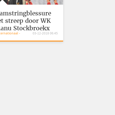
amstringblessure
et streep door WK
anu Stockbroekx
nternationaal -
03-12-2018 06:45