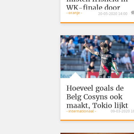
WK-finale door
- oranje -
20-05-2020 14:00
ontbreken rustdag
Hoeveel goals de
Belg Cosyns ook
maakt, Tokio lijkt
- internationaal -
09-03-2020 1
onmogelijke missie