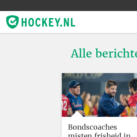
Alle berich
Bondscoaches
misten frisheid in