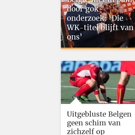
door gok-
onderzoek: ‘Die
WK-titel blijft van
ons’
Uitgebluste Belgen
geen schim van
zichzelf op