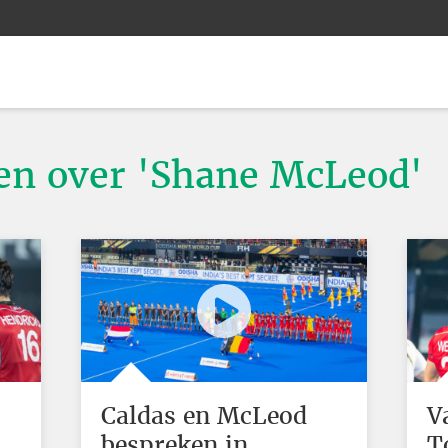
ten over 'Shane McLeod'
Caldas en McLeod
V
bespreken in
T