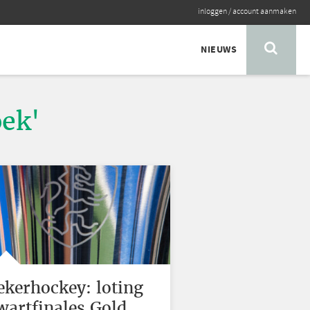
inloggen
/
account aanmaken
NIEUWS
oek'
ekerhockey: loting
wartfinales Gold