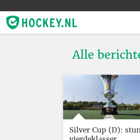
Alle berich
Silver Cup (D): stu
vierdeklasser