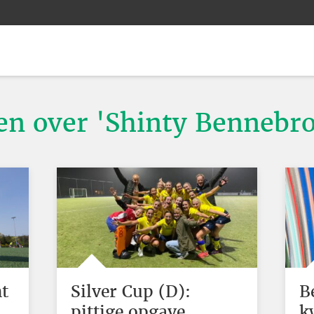
ten over 'Shinty Bennebr
nt
Silver Cup (D):
B
pittige opgave
k