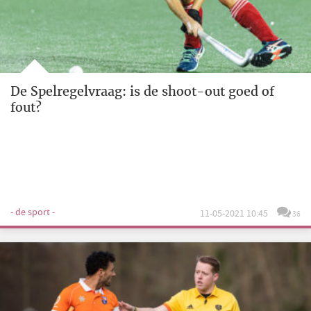
De Spelregelvraag: is de shoot-out goed of
fout?
- de sport -
11-05-2021 10:45
36