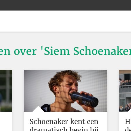
ten over 'Siem Schoenake
Schoenaker kent een
H
dramatisch begin bij
d