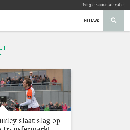
inloggen
/
account aanmaken
NIEUWS
r'
urley slaat slag op
e transfermarkt