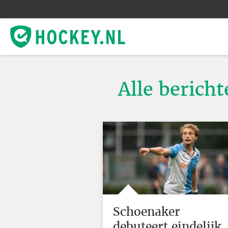
Alle berich
Schoenaker
debuteert eindelijk