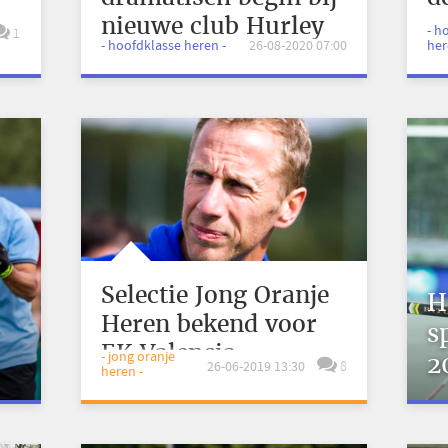
nieuwe club Hurley
- h
1
- hoofdklasse heren -
26-08-2020 07:00
her
Selectie Jong Oranje
H
Heren bekend voor
s
EK Valencia
- jong oranje
2
26-06-2019 13:30
8
heren -