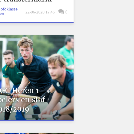
oofdklasse
22-06-2020 17:46
8
en -
GC Heren 1 -
pelers en staf
018/2019