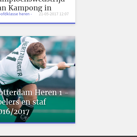
an Kampong in
oofdklasse heren -
21-05-2017 12:07
eeld!
otterdam Heren 1 -
pelers en staf
016/2017