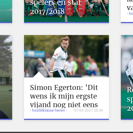
spelers en staf
v
2017/2018
- h
b
Simon Egerton: 'Dit
R
wens ik mijn ergste
s
vijand nog niet eens
2
- hoofdklasse heren -
07-05-2017 20:39
toe'