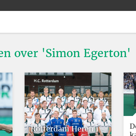
ten over 'Simon Egerton'
D
 -
Rotterdam Heren 1 -
k