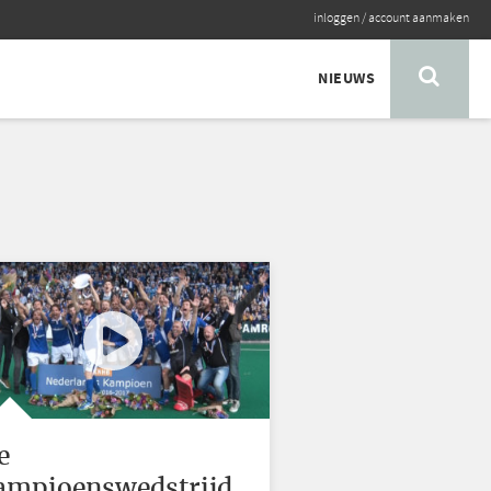
inloggen
/
account aanmaken
NIEUWS
e
ampioenswedstrijd