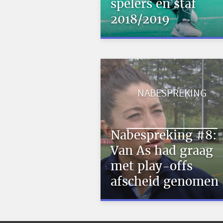
spelers en staf
2018/2019
NABESPREKING
Nabespreking #8:
Van As had graag
met play-offs
afscheid genomen