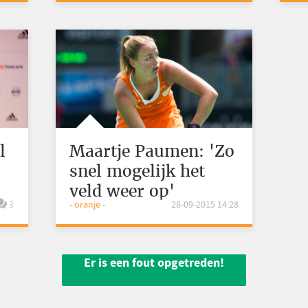
l
Maartje Paumen: 'Zo
snel mogelijk het
veld weer op'
3
- oranje -
28-09-2015 14:28
Er is een fout opgetreden!