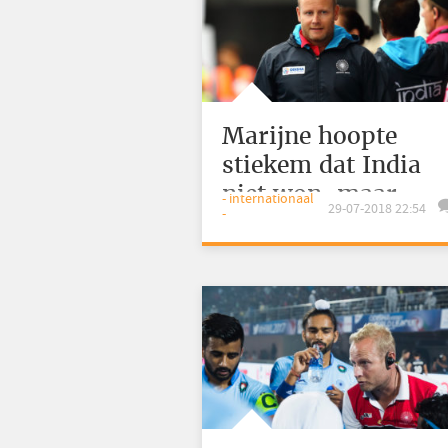
Marijne hoopte
stiekem dat India
niet won, maar
- internationaal
29-07-2018 22:54
-
gelijkspeelde