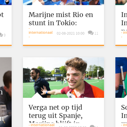
pt
Marijne mist Rio en
I
stunt in Tokio:
I
-
‘Heeft zo moeten
n
internationaal
- i
02-08-2021 10:00
11
9
-
-
)
zijn'
g
n
Verga net op tijd
S
terug uit Spanje,
I
jn
Marijne blijft in
m
- internationaal
- i