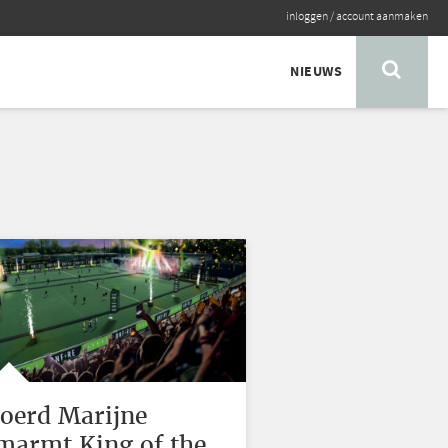
inloggen
/
account aanmaken
NIEUWS
joerd Marijne
marmt King of the