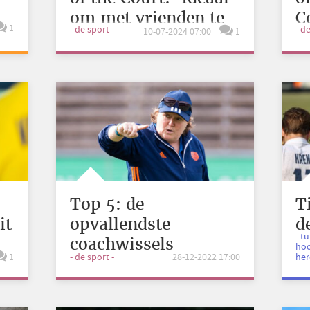
om met vrienden te
C
1
- de sport -
- d
10-07-2024 07:00
1
doen’
s
Top 5: de
T
it
opvallendste
d
- t
coachwissels
m
hoo
1
- de sport -
28-12-2022 17:00
her
M