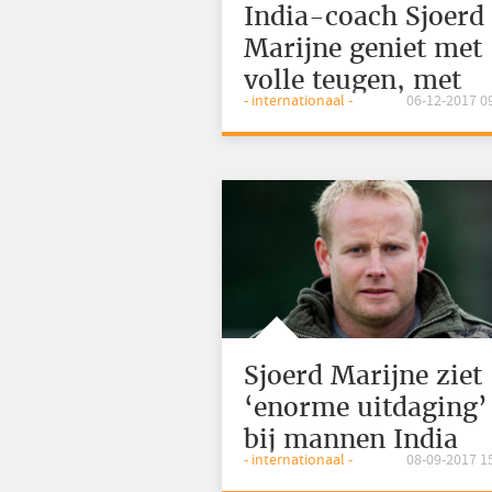
India-coach Sjoerd
Marijne geniet met
volle teugen, met
- internationaal -
06-12-2017 0
‘litteken'
Sjoerd Marijne ziet
‘enorme uitdaging’
bij mannen India
- internationaal -
08-09-2017 1