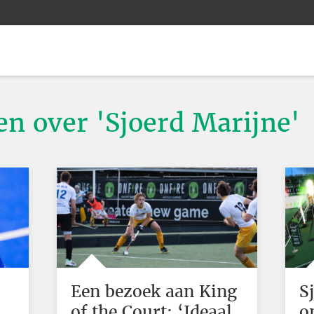
en over 'Sjoerd Marijne'
Een bezoek aan King
S
of the Court: ‘Ideaal
o