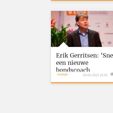
Erik Gerritsen: 'Sne
een nieuwe
bondscoach
- oranje -
28-09-2015 16:59
aanstellen'