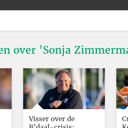
ten over 'Sonja Zimmerm
Visser over de
C
B’daal-crisis:
K