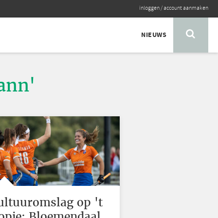
inloggen
/
account aanmaken
NIEUWS
ann'
ultuuromslag op 't
opje: Bloemendaal