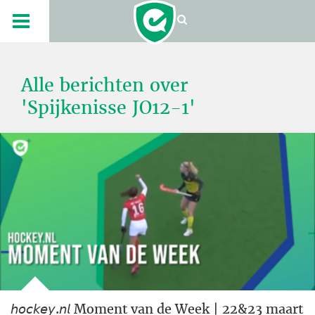
Alle berichten over
'Spijkenisse JO12-1'
𝘩𝘰𝘤𝘬𝘦𝘺.𝘯𝘭 Moment van de Week | 22&23 maart